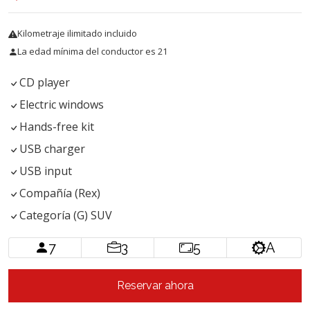
Kilometraje ilimitado incluido
La edad mínima del conductor es 21
CD player
Electric windows
Hands-free kit
USB charger
USB input
Compañía (Rex)
Categoría (G) SUV
7
3
5
A
Reservar ahora