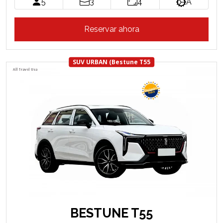
5
3
4
A
Reservar ahora
SUV URBAN (Bestune T55
BESTUNE T55