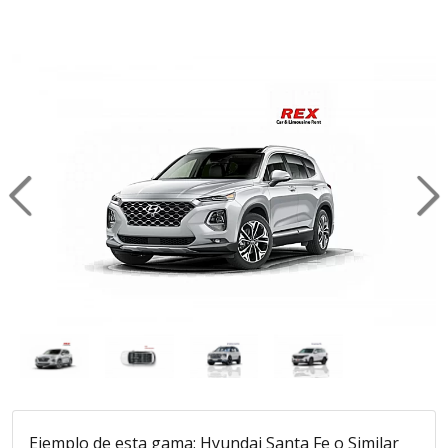
Previous
Ne
Ejemplo de esta gama
: Hyundai Santa Fe o Similar