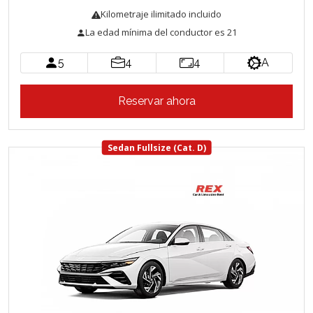
Kilometraje ilimitado incluido
La edad mínima del conductor es 21
5
4
4
A
Reservar ahora
Sedan Fullsize (Cat. D)