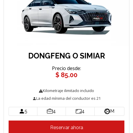
DONGFENG O SIMIAR
Precio desde
:
$ 85.00
Kilometraje ilimitado incluido
La edad mínima del conductor es 21
5
4
4
M
Reservar ahora