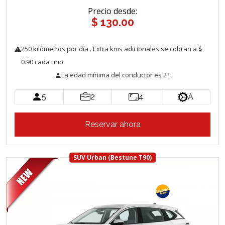
Precio desde
:
$ 130.00
250
kilómetros
por día
. Extra kms adicionales se cobran a $
0.90 cada uno.
La edad mínima del conductor es 21
5
2
4
A
Reservar ahora
SUV Urban (Bestune T90)